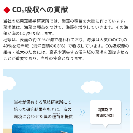
CO₂吸収への貢献
当社の応用藻類学研究所では、海藻の種苗を大量に作っています。
藻場礁は、海藻の種苗をつけて、海藻を増やしていきます。その海
藻が海のCO₂を吸収します。
地球は、表面の約70％が海で覆われており、海洋は大気中のCO₂の
40％を沿岸域（海洋面積の0.8％）で吸収しています。CO₂吸収源の
維持・拡大のためには、衰退や消失する沿岸域の藻場を回復させる
ことが重要であり、当社の使命となります。