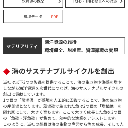
水資源の保全
TCFD・TNFD提言への対応
環境データ
海洋資源の維持
マテリアリティ
環境保全、脱炭素、資源循環の実現
海のサステナブルサイクルを創出
当社は以下3つの製品を提供することで、海の生き物や海藻を増や
しながら海洋資源を次世代につなげ、海のサステナブルサイクルの
創出に貢献しています。
1つ目の「藻場礁」が藻場を人工的に回復することで、海の生き物
の産卵場となります。藻場礁で生まれた魚は2つ目の「増殖礁」を
隠れ家にして、大きく育ちます。ここで大きく成長した魚を3つ目
の「魚礁・浮魚礁」が集めて、効率的な漁業をアシストします。
このように、当社の製品は海の生物の産卵から魚の成長、そして人