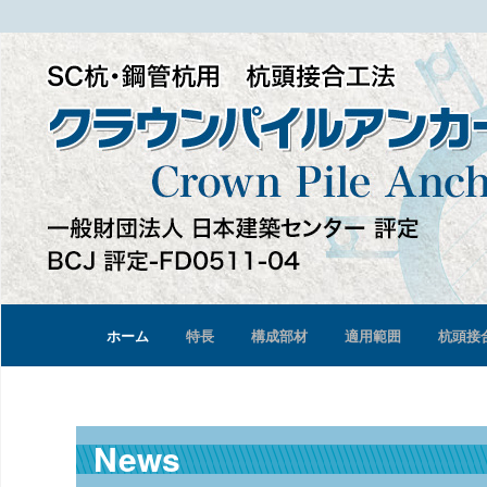
ホーム
特長
構成部材
適用範囲
杭頭接
News